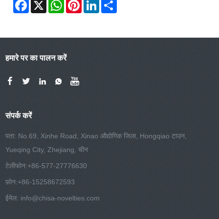
Facebook
X
WhatsApp
Pinterest
LinkedIn
Share
हमारे पर का पालन करें
संपर्क करें
पता: No.69, Xinhe Road, Xinao औद्योगिक जिला, Hongqiao टाउन,
Yueqing City, Zhejiang, चीन
टेलीफोन:
+86-577-27776630
फ़ोन:
+86-15258672593
ईमेल:
info@chisa-novelties.com